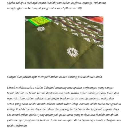
sholat tahajud (sebagai suatu ibadah) tambahan bagimu, semoga Tuhanmu
mengangkatmu ke tempat yang maha suci.'' (Al-Israa': 79).
Sangat dianjurkan agar memperhatikan bahan sarung untuk sholat anda.
Untuk melaksanakan shalat Tahajud memang merupakan perjuangan yang sangat
berat. Sholat ini berat karena dilaksanakan pada waktu umat dalam kondisi lelah dan
nyenyak tidur, dalam udara yang dingin, bahkan harus perang melawan nafsu dan
setan yang akan selalu membisikkan untuk tidur lelap. Namun, Allah Maha Mengetahui
setiap ibadah hamba-Nya dan Maha Penyayang terhadap usaha taqarrub kepada-Nya,
Dia memberikan berkat yang melimpah pada umat yang melakukan ibadah sunah ini,
yaitu derajat yang mulia, baik di dunia ini maupun di hadapan-Nya nanti, sebagaimana
telah terfirman.