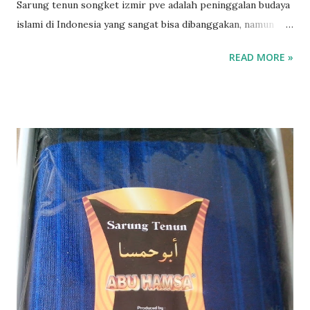
Sarung tenun songket izmir pve adalah peninggalan budaya
islami di Indonesia yang sangat bisa dibanggakan, namun
baru ditulis kemudian, jauh setelah kejadian sebenarnya
READ MORE »
berlalu. Sebagai cerita masa lalu sejarah mudah untuk
diselami dan dipahami, dan disampaikan kepada generasi
berikutnya yang hanya bisa menerima bahan sarung tenun
dan motifnya sebagai keindahan dan kebenaran. Informasi
mengenai penemuan-penemuan motif sarung yang pernah
kita terima kebanyakan berasal dari buku-buku
pengetahuan desain tekstil. Penemu-penemu yang disebut
sebagai yang pertama di dunia itu pun dipuji sebagai orang
yang berjasa kepada ilmu seni dan umat manusia. Dibuat
dengan benang halus dan lembut menjadikan sarung ini
sebagai pilihan teratas di setiap acara dan hajatan baik
resmi maupun tidak resmi. Tersedia di toko agen sarung di
sumatera, bukittinggi, padang dan di jakarta , serta m...