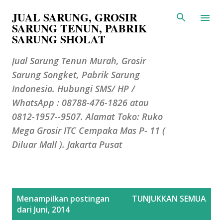
JUAL SARUNG, GROSIR
Langsung ke konten utama
SARUNG TENUN, PABRIK
SARUNG SHOLAT
Jual Sarung Tenun Murah, Grosir
Sarung Songket, Pabrik Sarung
Indonesia. Hubungi SMS/ HP /
WhatsApp : 08788-476-1826 atau
0812-1957--9507. Alamat Toko: Ruko
Mega Grosir ITC Cempaka Mas P- 11 (
Diluar Mall ). Jakarta Pusat
P
Menampilkan postingan
TUNJUKKAN SEMUA
o
dari Juni, 2014
s
t