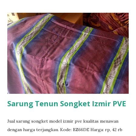
i
n
g
a
n
Sarung Tenun Songket Izmir PVE
Jual sarung songket model izmir pve kualitas menawan
dengan harga terjangkau. Kode: BZ66DE Harga: rp, 42 rb