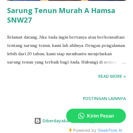
Sarung Tenun Murah A Hamsa
SNW27
Selamat datang, Jika Anda ingin bertanya atau berkonsultasi
tentang sarung tenun, kami lah ahlinya. Dengan pengalaman
lebih dari 20 tahun, kami siap membantu menjelaskan
sarung tenun yang terbaik bagi Anda. Hubungi di nomor
telepon toko sekarang juga utk harga terbaik, fasilitas
READ MORE »
cicilan, berbagai bonus menarik serta jaminan harga murah.
Sarung tenun hamsa snw adalah peninggalan budaya islami
di Indonesia yang sangat bisa dibanggakan, namun baru
POSTINGAN LAINNYA
ditulis kemudian, jauh setelah kejadian sebenarnya berlalu.
Sebagai cerita masa lalu sejarah mudah untuk diselami dan
dipahami, dan disampaikan kepada generasi berikutnya yang
Diberdayakan oleh Blogger
hanya bisa menerima bahan sarung tenun dan motifnya