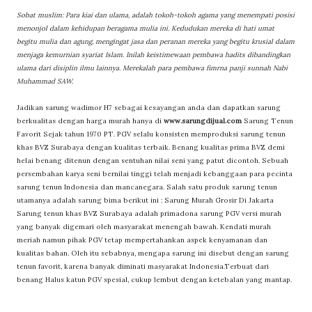
Sobat muslim: Para kiai dan ulama, adalah tokoh-tokoh agama yang menempati posisi
menonjol dalam kehidupan beragama mulia ini. Kedudukan mereka di hati umat
begitu mulia dan agung, mengingat jasa dan peranan mereka yang begitu krusial dalam
menjaga kemurnian syariat Islam. Inilah keistimewaan pembawa hadits dibandingkan
ulama dari disiplin ilmu lainnya. Merekalah para pembawa fimrna panji sunnah Nabi
Muhammad SAW.
Jadikan sarung wadimor H7 sebagai kesayangan anda dan dapatkan sarung
berkualitas dengan harga murah hanya di
www.sarungdijual.com
Sarung Tenun
Favorit Sejak tahun 1970 PT. PGV selalu konsisten memproduksi sarung tenun
khas BVZ Surabaya dengan kualitas terbaik. Benang kualitas prima BVZ demi
helai benang ditenun dengan sentuhan nilai seni yang patut dicontoh. Sebuah
persembahan karya seni bernilai tinggi telah menjadi kebanggaan para pecinta
sarung tenun Indonesia dan mancanegara. Salah satu produk sarung tenun
utamanya adalah sarung bima berikut ini : Sarung Murah Grosir Di Jakarta
Sarung tenun khas BVZ Surabaya adalah primadona sarung PGV versi murah
yang banyak digemari oleh masyarakat menengah bawah. Kendati murah
meriah namun pihak PGV tetap mempertahankan aspek kenyamanan dan
kualitas bahan. Oleh itu sebabnya, mengapa sarung ini disebut dengan sarung
tenun favorit, karena banyak diminati masyarakat Indonesia.Terbuat dari
benang Halus katun PGV spesial, cukup lembut dengan ketebalan yang mantap.