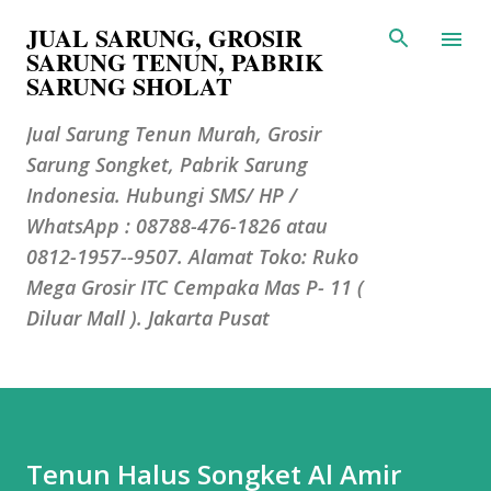
JUAL SARUNG, GROSIR
Langsung ke konten utama
SARUNG TENUN, PABRIK
SARUNG SHOLAT
Jual Sarung Tenun Murah, Grosir
Sarung Songket, Pabrik Sarung
Indonesia. Hubungi SMS/ HP /
WhatsApp : 08788-476-1826 atau
0812-1957--9507. Alamat Toko: Ruko
Mega Grosir ITC Cempaka Mas P- 11 (
Diluar Mall ). Jakarta Pusat
Tenun Halus Songket Al Amir