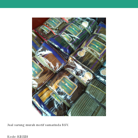
Jual sarung murah motif samarinda BSY.
Kode: BZGZ8