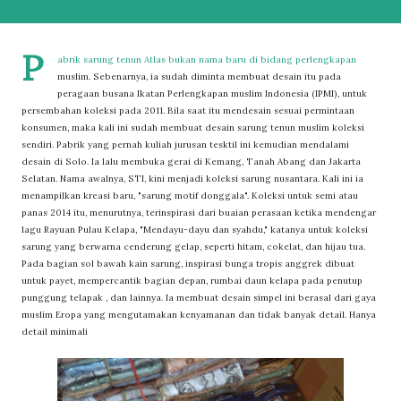
P
abrik sarung tenun Atlas bukan nama baru di bidang perlengkapan
muslim. Sebenarnya, ia sudah diminta membuat desain itu pada
peragaan busana Ikatan Perlengkapan muslim Indonesia (IPMI), untuk
persembahan koleksi pada 2011. Bila saat itu mendesain sesuai permintaan
konsumen, maka kali ini sudah membuat desain sarung tenun muslim koleksi
sendiri. Pabrik yang pernah kuliah jurusan tesktil ini kemudian mendalami
desain di Solo. Ia lalu membuka gerai di Kemang, Tanah Abang dan Jakarta
Selatan. Nama awalnya, STI, kini menjadi koleksi sarung nusantara. Kali ini ia
menampilkan kreasi baru, "sarung motif donggala". Koleksi untuk semi atau
panas 2014 itu, menurutnya, terinspirasi dari buaian perasaan ketika mendengar
lagu Rayuan Pulau Kelapa, "Mendayu-dayu dan syahdu," katanya untuk koleksi
sarung yang berwarna cenderung gelap, seperti hitam, cokelat, dan hijau tua.
Pada bagian sol bawah kain sarung, inspirasi bunga tropis anggrek dibuat
untuk payet, mempercantik bagian depan, rumbai daun kelapa pada penutup
punggung telapak , dan lainnya. Ia membuat desain simpel ini berasal dari gaya
muslim Eropa yang mengutamakan kenyamanan dan tidak banyak detail. Hanya
detail minimali