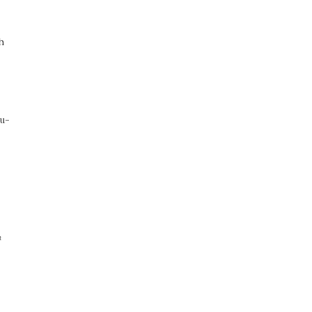
h
u-
t